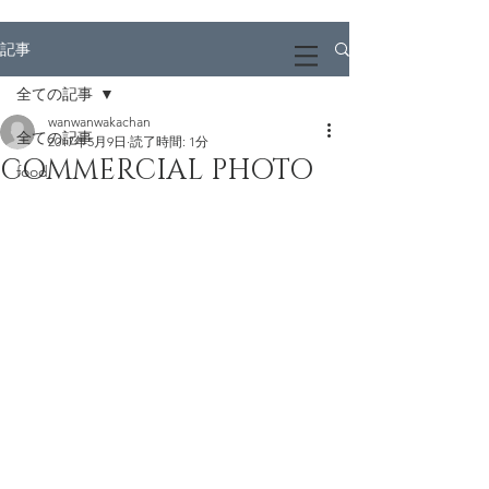
wakako kikuchi
記事
全ての記事
wanwanwakachan
全ての記事
2017年5月9日
読了時間: 1分
COMMERCIAL PHOTO
food