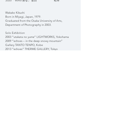
2020 「echo/潜る」 栞日 松本
Wakako Kikuchi
Born in Miyagi, Japan, 1979.
Graduated from the Osaka University of Arts,
Department of Photography in 2003.
Solo Exhibition
2003 “utakata no yume” LIGHTWORKS, Yokohama
2009 “echoes – in the deep snowy mountain”
Gallery TANTO TENPO, Kobe
2013 “echoes” THERME GALLERY, Tokyo
2016“echo” BOITE, Sendai
2017“echo” BOOK MARUTE, Takamatsu
2017“echo” ON READING, Nagoya
2017“echo” Galerie Kisou , Osaka
2017“echo” MORIOKA SHOTEN, Tokyo
2017“echo” BOOKS f3, Nigata
“echo” PLACE M, Tokyo
Group Exhibition
2008 “Kikuchi Wakako・Abe Mairi” THERME
GALLERY, Tokyo
2011 “tokiori×photta-lot-photo marché- Seth
High | Kikuchi Wakako“
2017 " New generation Japanese Photograher
Images of Life" Tiwan