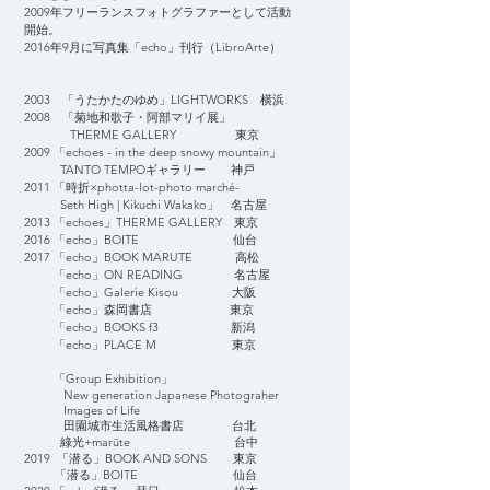
2009年フリーランスフォトグラファーとして活動
開始。
2016年9月に写真集「echo」刊行（LibroArte）
2003 「うたかたのゆめ」LIGHTWORKS 横浜
2008 「菊地和歌子・阿部マリイ展」
THERME GALLERY 東京
2009 「echoes - in the deep snowy mountain」
TANTO TEMPOギャラリー 神戸
2011 「時折×photta-lot-photo marché-
Seth High | Kikuchi Wakako」 名古屋
2013 「echoes」THERME GALLERY 東京
2016 「echo」BOITE 仙台
2017 「echo」BOOK MARUTE 高松
「echo」ON READING 名古屋
「echo」Galerie Kisou 大阪
「echo」森岡書店 東京
「echo」BOOKS f3 新潟
「echo」PLACE M 東京
「Group Exhibition」
New generation Japanese Photograher
Images of Life
田園城市生活風格書店 台北
綠光+marüte 台中
2019 「潜る」BOOK AND SONS 東京
「潜る」BOITE 仙台